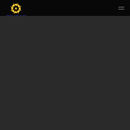
HOME
PERUSAHAAN
RUANG PUBLIK
PRODUK & JASA
KARIR
E-WBS