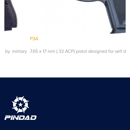
P3A
ry
7,65 x 17 mm (.32 ACP) pistol designed for self defence