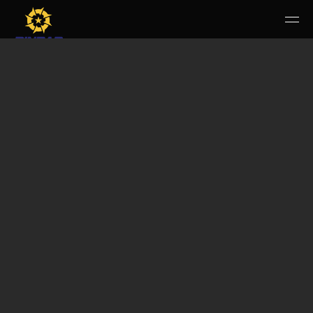
HOME
PERUSAHAAN
RUANG PUBLIK
PRODUK & JASA
KARIR
E-WBS