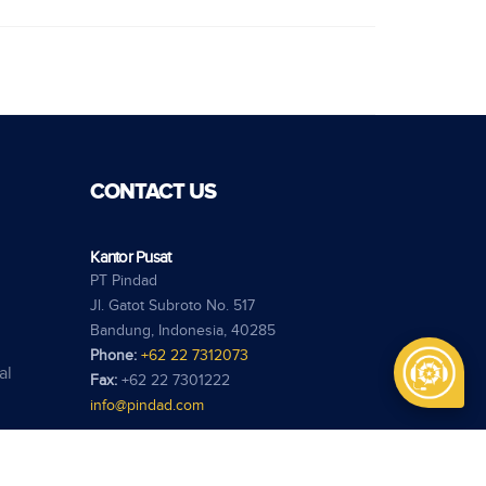
CONTACT US
Kantor Pusat
PT Pindad
Jl. Gatot Subroto No. 517
Bandung, Indonesia, 40285
Phone:
+62 22 7312073
al
Fax:
+62 22 7301222
info@pindad.com
Kantor Perwakilan
PT Pindad