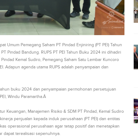
Rapat Umum Pemegang Saham PT Pindad Enjiniring (PT PEI) Tahun
 PT Pindad Bandung. RUPS PT PEI Tahun Buku 2024 ini dihadiri
T Pindad Kemal Sudiro, Pemegang Saham Satu Lembar Kuncoro
T PEI. Adapun agenda utama RUPS adalah penyampaian dan
a tahun buku 2024 dan penyampaian permohonan persetujuan
PEI, Windu Paramartha.Â
tur Keuangan, Manajemen Risiko & SDM PT Pindad, Kemal Sudiro
nerja penjualan kepada induk perusahaan (PT PEI) dan entitas
kas operasional perusahaan agar tetap positif dan menetapkan
r dapat terealisasi sepenuhnya.