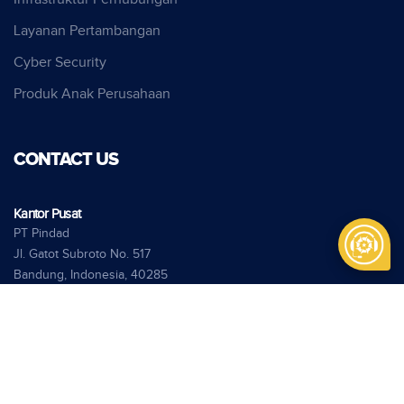
Layanan Pertambangan
Cyber Security
Produk Anak Perusahaan
CONTACT US
Kantor Pusat
PT Pindad
Jl. Gatot Subroto No. 517
Bandung, Indonesia, 40285
Phone:
+62 22 7312073
Fax:
+62 22 7301222
info@pindad.com
Kantor Perwakilan
PT Pindad