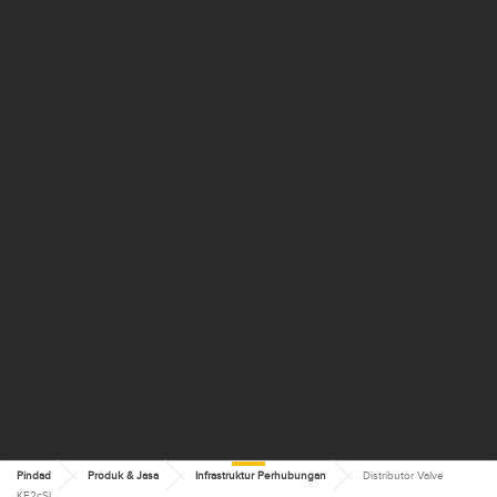
Pindad
Produk & Jasa
Infrastruktur Perhubungan
Distributor Valve
KE2cSL