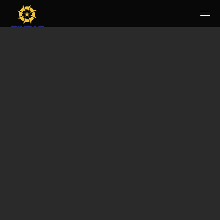
HOME
PERUSAHAAN
RUANG PUBLIK
PRODUK & JASA
KARIR
E-WBS