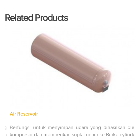
Related Products
Air Reservoir
S
ng
Berfungsi untuk menyimpan udara yang dihasilkan oleh
B
ra
kompresor dan memberikan suplai udara ke Brake cylinder
d