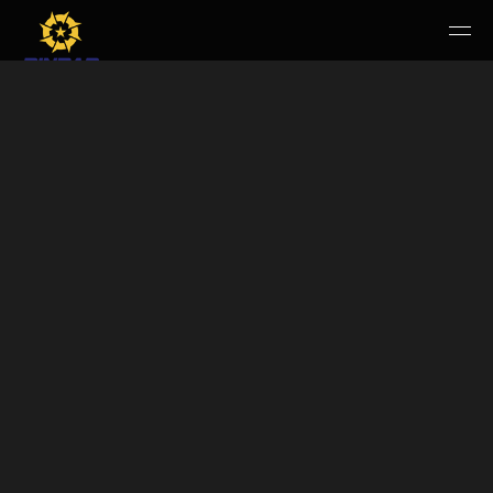
HOME
PERUSAHAAN
RUANG PUBLIK
PRODUK & JASA
KARIR
E-WBS