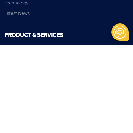
Technology
Latest News
PRODUCT & SERVICES
Senjata
Munisi
Kendaraan Khusus
Kendaraan Multifungsi Nasional
Alat Berat
Infrastruktur Perhubungan
Layanan Pertambangan
Cyber Security