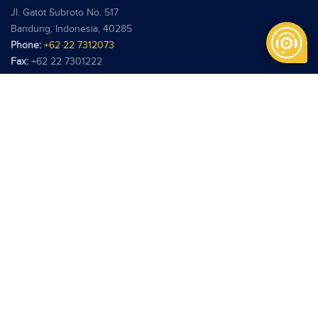
Jl. Gatot Subroto No. 517
Bandung, Indonesia, 40285
Phone:
+62 22 7312073
Fax:
+62 22 7301222
info@pindad.com
Kantor Perwakilan
PT Pindad
Jl. Batu Ceper No. 28
Jakarta 10120
Phone:
+62 21 3806929
Fax:
+62 21 3814039
pindadjkt@pindad.com
Copyright © 2026 Pindad. All rights reserved.