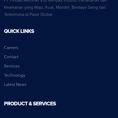
PT Pindad Memiliki Visi Menjadi Industri Pertahanan dan
Keamanan yang Maju, Kuat, Mandiri, Berdaya Saing dan
Terkemuka di Pasar Global
QUICK LINKS
Careers
Contact
Services
Technology
Latest News
PRODUCT & SERVICES