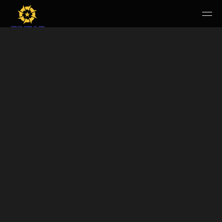
HOME
PERUSAHAAN
RUANG PUBLIK
PRODUK & JASA
KARIR
E-WBS