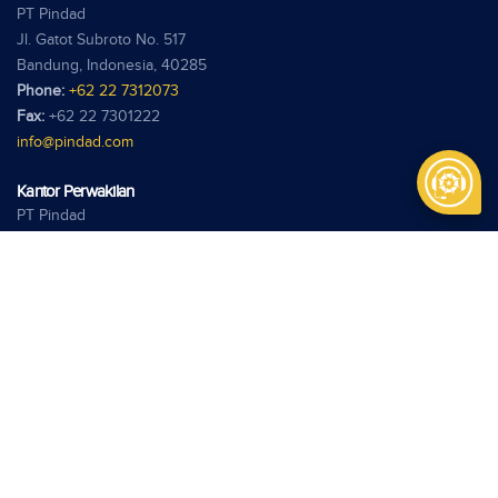
PT Pindad
Jl. Gatot Subroto No. 517
Bandung, Indonesia, 40285
Phone:
+62 22 7312073
Fax:
+62 22 7301222
info@pindad.com
Kantor Perwakilan
PT Pindad
Jl. Batu Ceper No. 28
Jakarta 10120
Phone:
+62 21 3806929
Fax:
+62 21 3814039
pindadjkt@pindad.com