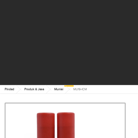
Pindad
Produk & Jasa
Munisi
MU19-ICM
MU19-ICM