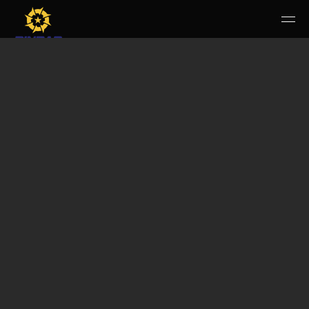
HOME
PERUSAHAAN
RUANG PUBLIK
PRODUK & JASA
KARIR
E-WBS