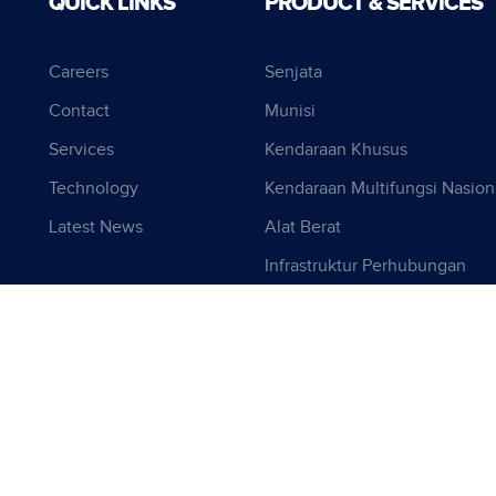
QUICK LINKS
PRODUCT & SERVICES
Careers
Senjata
Contact
Munisi
Services
Kendaraan Khusus
Technology
Kendaraan Multifungsi Nasion
Latest News
Alat Berat
Infrastruktur Perhubungan
Layanan Pertambangan
Cyber Security
Produk Anak Perusahaan