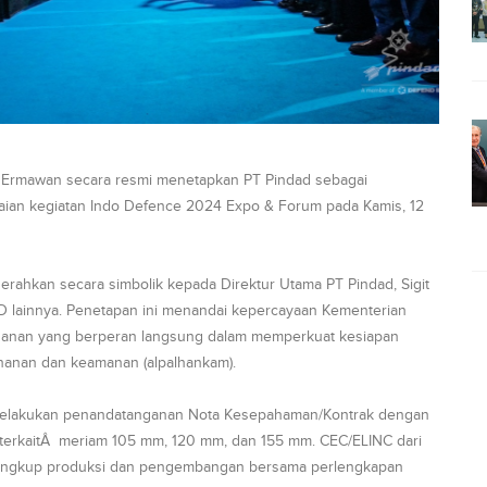
ny Ermawan secara resmi menetapkan PT Pindad sebagai
an kegiatan Indo Defence 2024 Expo & Forum pada Kamis, 12
rahkan secara simbolik kepada Direktur Utama PT Pindad, Sigit
 ID lainnya. Penetapan ini menandai kepercayaan Kementerian
tahanan yang berperan langsung dalam memperkuat kesiapan
ahanan dan keamanan (alpalhankam).
a melakukan penandatanganan Nota Kesepahaman/Kontrak dengan
s terkaitÂ meriam 105 mm, 120 mm, dan 155 mm. CEC/ELINC dari
lingkup produksi dan pengembangan bersama perlengkapan