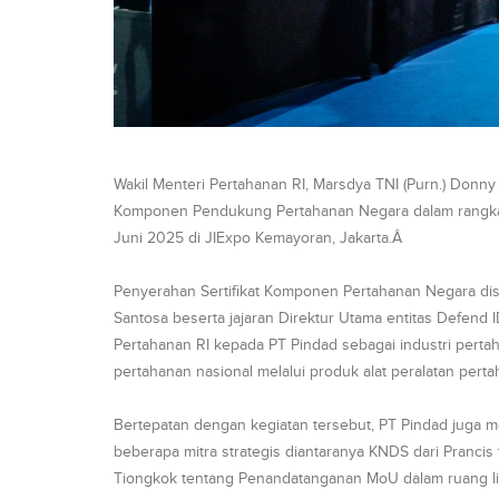
Wakil Menteri Pertahanan RI, Marsdya TNI (Purn.) Don
Komponen Pendukung Pertahanan Negara dalam rangkai
Juni 2025 di JIExpo Kemayoran, Jakarta.Â
Penyerahan Sertifikat Komponen Pertahanan Negara dise
Santosa beserta jajaran Direktur Utama entitas Defend
Pertahanan RI kepada PT Pindad sebagai industri per
pertahanan nasional melalui produk alat peralatan pert
Bertepatan dengan kegiatan tersebut, PT Pindad jug
beberapa mitra strategis diantaranya KNDS dari Pranci
Tiongkok tentang Penandatanganan MoU dalam ruang 