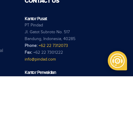
CONTACT US
Kantor Pusat
PT Pindad
Jl. Gatot Subroto No. 517
Bandung, Indonesia, 40285
Phone:
+62 22 7312073
al
Fax:
+62 22 7301222
info@pindad.com
Kantor Perwakilan
PT Pindad
Jl. Batu Ceper No. 28
Jakarta 10120
Phone:
+62 21 3806929
Fax:
+62 21 3814039
pindadjkt@pindad.com