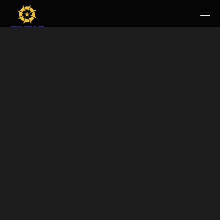
HOME
PERUSAHAAN
RUANG PUBLIK
PRODUK & JASA
KARIR
E-WBS