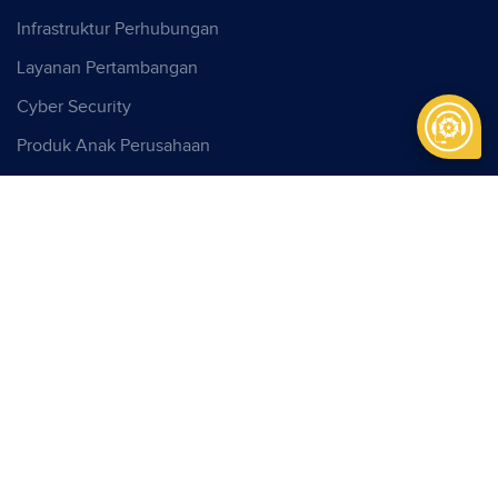
Infrastruktur Perhubungan
Layanan Pertambangan
Cyber Security
Produk Anak Perusahaan
CONTACT US
Kantor Pusat
PT Pindad
Jl. Gatot Subroto No. 517
Bandung, Indonesia, 40285
Phone:
+62 22 7312073
Fax:
+62 22 7301222
info@pindad.com
Kantor Perwakilan