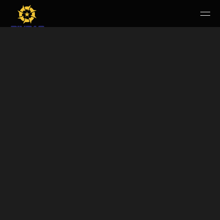
HOME
PERUSAHAAN
RUANG PUBLIK
PRODUK & JASA
KARIR
E-WBS