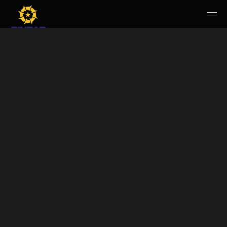
HOME
PERUSAHAAN
RUANG PUBLIK
PRODUK & JASA
KARIR
E-WBS