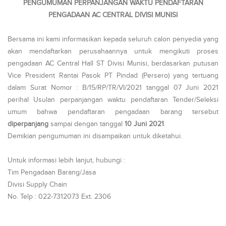
PENGUMUMAN PERPANJANGAN WAKTU PENDAFTARAN
PENGADAAN AC CENTRAL DIVISI MUNISI
Bersama ini kami informasikan kepada seluruh calon penyedia yang
akan mendaftarkan perusahaannya untuk mengikuti proses
pengadaan AC Central Hall ST Divisi Munisi, berdasarkan putusan
Vice President Rantai Pasok PT Pindad (Persero) yang tertuang
dalam Surat Nomor : B/15/RP/TR/VI/2021 tanggal 07 Juni 2021
perihal Usulan perpanjangan waktu pendaftaran Tender/Seleksi
umum bahwa pendaftaran pengadaan barang tersebut
diperpanjang
sampai dengan tanggal
10 Juni 2021
.
Demikian pengumuman ini disampaikan untuk diketahui.
Untuk informasi lebih lanjut, hubungi :
Tim Pengadaan Barang/Jasa
Divisi Supply Chain
No. Telp : 022-7312073 Ext. 2306