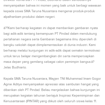
Direktur Komersial PT Pindad, Budhiarto dalam sambutannya
menyampaikan bahwa ini momen yang baik untuk berbagi wawasan
kepada siswa SMA Taruna Nusantara mengenai produk-produk
alpalhankam produksi dalam negeri.
â??Kami berharap kegiatan ini dapat memberikan gambaran nyata
bagi adik-adik tentang kemampuan PT Pindad dalam mendukung
pertahanan negara serta Gambaran bagaimana ilmu diperoleh di
bangku sekolah dapat diimplementasikan di dunia industri. Kami
berharap melalui kunjungan ini adik-adik dapat semakin termotivasi
untuk terus belajar mengembangkan diri serta mempersiapkan
masa depan yang gemilang sebagai calon pemimpin bangsa.â?
Jelas Budhiarto.
Kepala SMA Taruna Nusantara, Mayjen TNI Muhammad Imam Gogor
Agnie Aditya menyampaikan apresiasi atas sambutan hangat yang
diberikan oleh PT Pindad. Beliau menjelaskan bahwa kunjungan ini
merupakan kegiatan tahunan bertajuk Inspirasi Kepemimpinan dan
Kenusantaraan (IPINTAR) yang diikuti oleh seluruh siswa kelas 11.