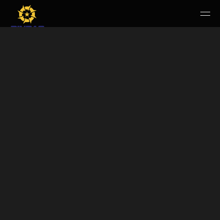
HOME
PERUSAHAAN
RUANG PUBLIK
PRODUK & JASA
KARIR
E-WBS