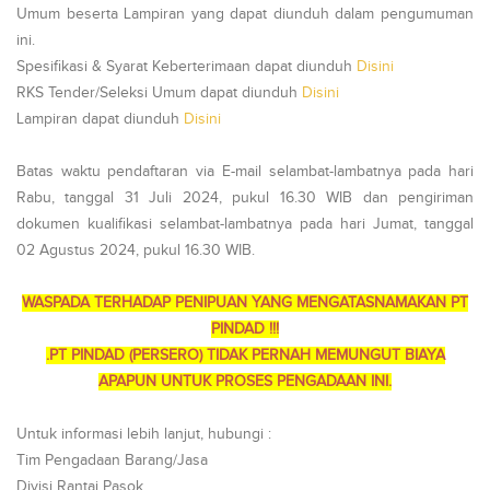
Umum beserta Lampiran yang dapat diunduh dalam pengumuman
ini.
Spesifikasi & Syarat Keberterimaan dapat diunduh
Disini
RKS Tender/Seleksi Umum dapat diunduh
Disini
Lampiran dapat diunduh
Disini
Batas waktu pendaftaran via E-mail selambat-lambatnya pada hari
Rabu, tanggal 31 Juli 2024, pukul 16.30 WIB dan pengiriman
dokumen kualifikasi selambat-lambatnya pada hari Jumat, tanggal
02 Agustus 2024, pukul 16.30 WIB.
WASPADA TERHADAP PENIPUAN YANG MENGATASNAMAKAN PT
PINDAD !!!
.PT PINDAD (PERSERO) TIDAK PERNAH MEMUNGUT BIAYA
APAPUN UNTUK PROSES PENGADAAN INI.
Untuk informasi lebih lanjut, hubungi :
Tim Pengadaan Barang/Jasa
Divisi Rantai Pasok