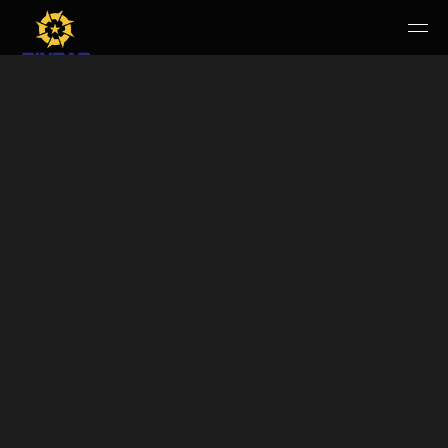
HOME
PERUSAHAAN
RUANG PUBLIK
PRODUK & JASA
KARIR
E-WBS